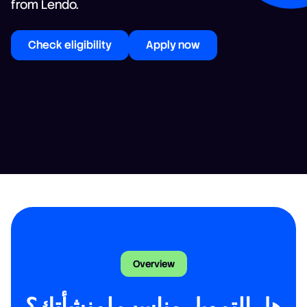
from Lendo.
Check eligibility
Apply now
Lendo Saudi Finance Company is regulated and supervised by the Saudi
Central Bank (SAMA) to conduct debt-based crowdfunding in
accordance with the principles of Islamic Sharia.
Overview
هل التمويل مناسب لمنشأتك؟