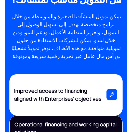
يمكن تمويل المنشآت الصغيرة والمتوسطة من خلال
برامج متخصصة تهدف إلى تسهيل الوصول إلى
التمويل، وتعزيز استدامة الأعمال، ودعم النمو. ومن
خلال ليندو، يمكن للشركات الاستفادة من حلول
تمويلية متوافقة مع هذه الأهداف، توفر تمويلاً تشغيليًا
ورأس مال عامل عبر تجربة رقمية سريعة وموثوقة.
Improved access to financing
aligned with Enterprises’ objectives
Operational financing and working capital