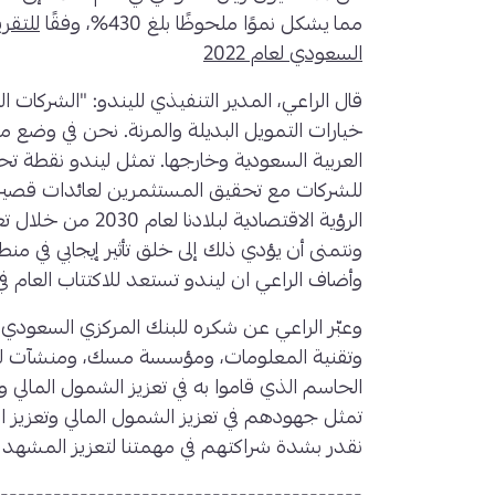
مما يشكل نموًا ملحوظًا بلغ 430%، وفقًا
للتقري
السعودي لعام 2022
قال الراعي، المدير التنفيذي لليندو: "الشركات 
خيارات التمويل البديلة والمرنة. نحن في وضع مث
العربية السعودية وخارجها. تمثل ليندو نقطة تحو
للشركات مع تحقيق المستثمرين لعائدات قصيرة
الرؤية الاقتصادية لب
ونتمنى أن يؤدي ذلك إلى خلق تأثير إيجابي في م
وأضاف الراعي ان ليندو تستعد للاكتتاب العام في
وعبّر الراعي عن شكره للبنك المركزي السعودي، 
وتقنية المعلومات، ومؤسسة مسك، ومنشآت لدع
الحاسم الذي قاموا به في تعزيز الشمول المالي وت
تمثل جهودهم في تعزيز الشمول المالي وتعزيز الاب
نقدر بشدة شراكتهم في مهمتنا لتعزيز المشهد ال