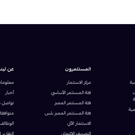
المستثمرون
عن لين
ية
مركز الاستثمار
معلومات
ت
فئة المستثمر الأساسي
أخبار
فئة المستثمر المميز
تواصل م
مية
فئة المستثمر المميز بلس
متوافقة
الاستثمار الآلي
الوظائف
التصنيف الائتماني
التقارير ا