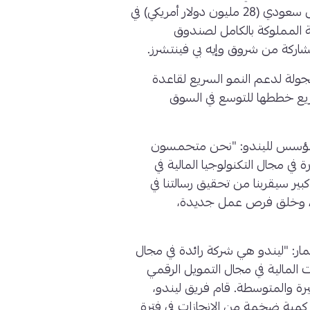
المالية للتمويل الجماعي بالدين، 105 مليون ريال سعودي (28 مليون دولار أمريكي) في
ة المملوكة بالكامل لصندوق
لة لدعم النمو السريع لقاعدة
ريع خططها للتوسع في السوق
 المؤسس لليندو: "نحن متحمسون
ي مجال التكنولوجيا المالية في
بير سيقربنا من تحقيق رسالتنا في
مو، وخلق فرص عمل جديدة،
ر: "ليندو هي شركة رائدة في مجال
 المالية في مجال التمويل الرقمي
رة والمتوسطة. قام فريق ليندو،
مية ضخمة من الإنجازات في فترة