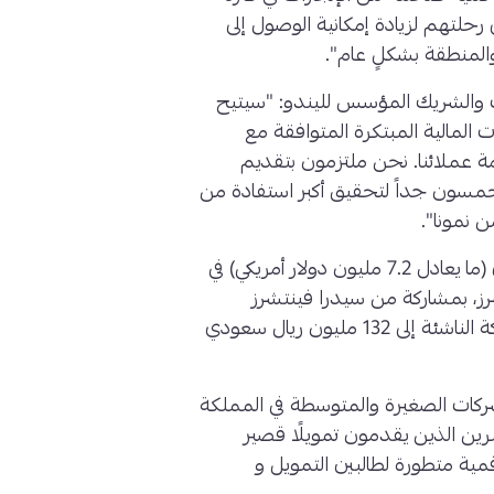
حلتهم لزيادة إمكانية الوصول إلى
والمنطقة بشكلٍ عام".
ت والشريك المؤسس لليندو: "سيتيح
المالية المبتكرة المتوافقة مع
 عملائنا. نحن ملتزمون بتقديم
حمسون جداً لتحقيق أكبر استفادة من
ن نمونا".
(ما يعادل 7.2 مليون دولار أمريكي) في
قيادة دراية فينتشرز، بمشاركة من سيدرا فينتشرز
مستثمرين آخرين، ليصل إجمالي التمويل للشركة الناشئة إلى 132 مليون ريال سعودي
شركات الصغيرة والمتوسطة في المملكة
ين الذين يقدمون تمويلًا قصير
مية متطورة لطالبين التمويل و