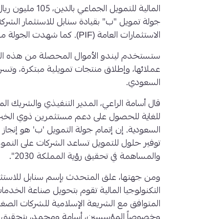
جولة تمويل "ب" بقيادة سنابل للاستثمار الشرك
الاستثمارات العامة (PIF). كما شهدت الجولة مشاركة من شروق وإيه بي فينتشرز.
ستستخدم ليندو الأموال المحصلة من هذه الجو
عملائها، وإطلاق منتجات تمويلية مبتكرة، وتس
السعودي.
قال أسامة الراعي، المدير التنفيذي والشريك
للغاية للحصول على دعم مستثمرين ذوي الخبرة ف
السعودية. إن إتمام جولة التمويل 'ب' هو إنجاز ك
توفير حلول للتمويل تساعد الشركات على الن
والمساهمة في تحقيق رؤية المملكة 2030".
ومن جهتها، علق المتحدث بإسم سنابل للاستثما
التكنولوجيا المالية تقوم بتحويل صناعة الخدمات
المتوافق مع الشريعة الإسلامية للشركات الصغي
وخصوصاً المؤسسين، أسامة ومحمد، بتحقيق ك