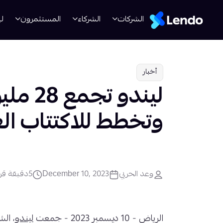
الشركات
الشركاء
المستثمرون
لي
أخبار
ليندو تج
وتخطط للاكتتاب ال
وعد الحربي
December 10, 2023
5
دقيقة قر
الرياض - 10 ديسمبر 2023 - جمعت
ليندو
، الش