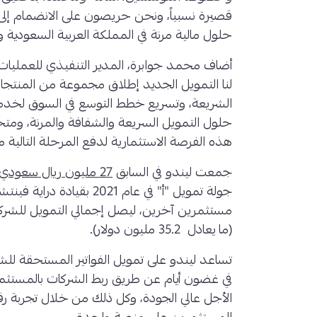
قصيرة نسبياً، ونحن حريصون على الانضمام إلى ر
حلول مالية مرنة في المملكة العربية السعودية 
أضاف محمد جوابرة، المدير التنفيذي للعمليا
لنا التمويل الجديد إطلاق مجموعة من المنتجات 
الشريعة، وتسريع خطط التوسع في السوق لخدمة
حلول التمويل السريعة والشفافة والمرنة، ومت
هذه الفرصة الاستثمارية لدفع المرحلة التالية م
جمعت ليندو في السابق
27 مليون ريال سعودي
جولة تمويل "أ" في عام 2021 ب
(ما يعادل 35.2 مليون دولار).
تساعد ليندو على تمويل الفواتير المستحقة لل
في غضون أيام عن طريق ربط الشركات بالمستثمر
الأجل عالي الجودة، وكل ذلك من خلال تجربة رق