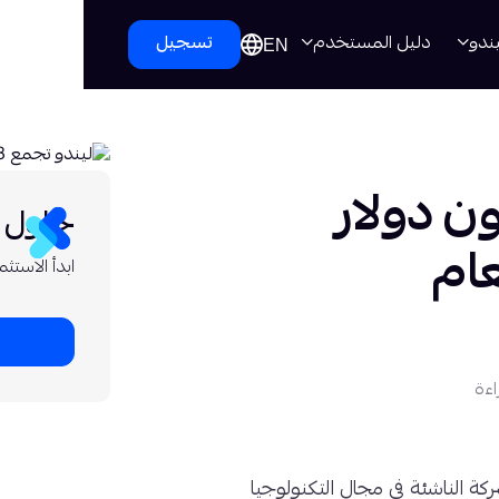
ندو
دليل المستخدم
تسجيل
EN
مع 28 مليون دولار
حلول ل
عام
ابدأ الاستثمار اليو
اءة
ركة الناشئة في مجال التكنولوجيا