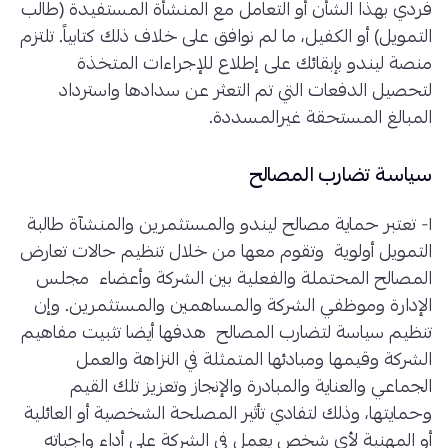
فردي بهذا الشأن أو التعامل مع المنشأة المستفيدة (طالب
التمويل) أو الكفيل، ما لم نوافق على خلاف ذلك كتابياً. تلتزم
منصة ليندو بإبقائك على إطلاع للإجراءات المتخذة
لتحصيل الدفعات التي تم التعثر عن سدادها واسترداد
المبالغ المستحقة غيرالمسددة.
سياسة تضارب المصالح
١- تعتبر حماية مصالح ليندو والمستثمرين والمنشآة طالبة
التمويل أولوية وتقوم معها من خلال تنظيم حالات تعارض
المصالح المحتملة والفعلية بين الشركة وأعضاء مجلس
الإدارة وموظفي الشركة والمساهمين والمستثمرين. وإن
تنظيم سياسة لتضارب المصالح هدفها أيضا تثبيت مفاهيم
الشركة وقيمها ومبادئها المتمثلة في النزاهة والعمل
الجماعي والعناية والمبادرة والإنجاز وتعزيز تلك القيم
وحمايتها، وذلك لتفادي تأثير المصلحة الشخصية أو العائلية
أو المهنية لأي شخص يعمل في الشركة على أداء واجباته