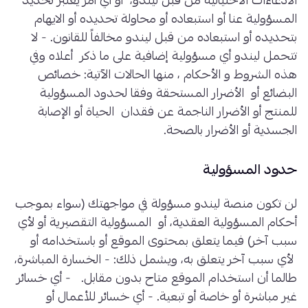
الادعاءات الاحتيالية من قبل ليندو، أو أي أمر يعتبر تحديد
المسؤولية عنا أو استبعاده أو محاولة تحديده أو الايهام
بتحديده أو استبعاده من قبل ليندو مخالفاً للقانون. - لا
تتحمل ليندو أي مسؤولية إضافية على ما ذكر أعلاه وفي
هذه الشروط و الأحكام ، منها الحالات الآتية: خصائص
البضائع أو الأضرار المستحقة وفقا لحدود المسؤولية
للمنتج أو الأضرار الناجمة عن فقدان الحياة أو الإصابة
الجسدية أو الأضرار بالصحة.
حدود المسؤولية
لن تكون منصة ليندو مسؤولة في مواجهتك (سواء بموجب
أحكام المسؤولية العقدية، أو المسؤولية التقصيرية أو لأي
سبب آخر) فيما يتعلق بمحتوى الموقع أو باستخدامه أو
لأي سبب آخر يتعلق به، ويشمل ذلك: - الخسارة المباشرة،
طالما أن استخدام الموقع متاح بدون مقابل. - أي خسائر
غير مباشرة أو خاصة أو تبعية. - أي خسائر للأعمال أو