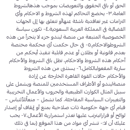
الحق أو باقي الحقوق والتعويضات بموجب هذهالشروط
العامة.٣- يخضع التحاكم لهذه الشروط و الاحكام وأي
التزامات غير تعاقدية ناشئة عنهاأو تتعلق بها إلى الجهات
القضائية في المملكة العربية السعودية.٤- تكون سياسة
الخصوصية المتبعة من منصة ليندو جزء لا يتجزأ من هذه
الشروطوالاحكام.٥- في حال حكمت أي محكمة مختصة
بعدم قانونية أو بطلان أو عدم قابلية تنفيذ أيحكم من
أحكام هذه الشروط والاحكام، تظل باقي الشروط والأحكام
سارية المفعولبالكامل.٦- يستثنى من هذه الشروط
والأحكام حالات القوة القاهرة الخارجة عن إرادة
منصةليندو أو الأطراف المستخدمين للمنصة ويشمل على
سبيل المثال الكوارث الطبيعية والحروب والأعمال التخريبية
والتغييرات السياسية المفاجئة، كما تشمل – منعاًللألتباس –
قيام أي جهة حكومية ذات صلاحية بمنع أو إيقاف أو إصدار
لوائح أو قراراتيترتب عليها تعذر استمرارية الأعمال.٧- يجب
عليك أن لا:- تنشر أي مواد من هذا الموقع (بما في ذلك