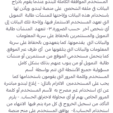
المستخدم الموافقة الكاملة لليندو عندما يقوم بادراج
البيانات في ملفه الشخصي على منصة ليندو، ويأذن لها
باستخدام هذه البيانات وإتاحتها للمنشآت طالبة التمويل
التي تعهد المستخدم الاستثمار فيها، وإتاحة تلك البيانات إلى
أي شخص آخر حسب الضرورة.٣- تتعهد المنشآت طالبة
التمويل والمستثمرين بالحفاظ على سرية المعلومات
والبيانات التي يقدمونها، كما يتعهدون بالحفاظ على سرية
المعلومات والبيانات التي يتلقونها من أي طرف عبر الموقع.
كما يتحمل مستخدمي الموقع من مستثمرين أو منشآت
طالبة التمويل أو من ينوب عنهم بذلك بشكل كامل
مسؤولية جميع الأنشطة التي تتم بواسطة أسم
المستخدم وكلمة المرور التي يقومون باستخدامها كما
يجب على المستخدمين الالتزام بالتالي: - إبلاغ ليندو مباشرة
عن اي استخدام غير مصرح به لأسم المستخدم أو كلمة
المرور الخاص بهم أو أي محاولة لاختراق الحساب. - يلزم
التأكد من تسجيل الخروج في كل مرة يتم فيها الانتهاء من
استخدام الحساب.٤- يوافق المستخدم على منح منصة