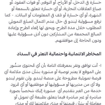
خسارة في الدخل، أو الأرباح، أو التوفير، أو فوات العقود ،أو
ضياع العلاقات التجارية، أو أي خسارة تتعلق بالسمعة أو
الشهرة، أو أي خسارة أو تلف في المعلومات أو البيانات. - كما
ترفع مسؤولية ليندو في حال عدم اكتمال المبلغ التمويلي
المطلوب خلال مدة الطرح، ويحق لها إلغاء الطرح وإعادة
المبالغ المجمعة من المشاركين دون أدنى مسؤولية عليها
ودون الحاجة إلى موافقتهم.
المخاطر الائتمانية واحتمالية التعثر في السداد
١- أنت توافق وتقر بمعرفتك التامة بأن أي مُحتوى منشُور
على الموقع لا يعتبر توصية أو مشورة بشأن مدى ملائمة أي
فرصة تمويلية مطروحة على منصة ليندو. ولن تقوم ليندو
ولا أي من مديريها أو مسؤوليها أو موظفيها أو أي مُزود
خدمة من الغير بتقديم أي مشورة إليك شخصياً بصورة
مباشرة أو غير مباشرة فيما يتعلق بطبيعة أي تمويل أو
معاملة أو بشأن قيمتها أو مدى ملائمتها لك أو مدى