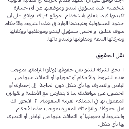
١-إنك توافق على أن التعهد بعدم تحريك أي مطالبة قانونية
شخصية ضد مسؤولي ليندو وموظفيها عن أي خسارة
تكبدتها فيما يتعلق باستخدام الموقع.٢-إنك توافق على أن
حدود المسؤولية وتقييدها الوارد في هذه الشروط والأحكام
سوف تنطبق و تحمي مسؤولي ليندو وموظفيها ووكلائها
وشركاتها التابعة ومقاوليها وليندو ذاتها.
نقل الحقوق
١- يحق لشركة ليندو نقل حقوقها (و/أو) التزاماتها بموجب
هذه الشروط والأحكام أو تحويلها أو التعاقد عليها من
الباطن والتصرف بها بأي شكل دون الحاجة إلى إخطارك أو
الحصول على موافقتك بما لا يتعارض مع الأنظمة والقوانين
المعمول بها في المملكة العربية السعودية. ٢- لايجوز لك
نقل حقوقك والتزاماتك المقررة بموجب هذه الأحكام
والشروط أو تحويلها أو التعاقد عليها من الباطن أو التصرف
بها بأي شكل.