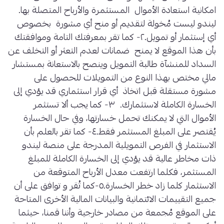
امكانية استعادة الأموال المستثمرة والأرباح المتصلة بها.
ليندو ليست مُخولة لتقديم أو منح أي مشورة بخصوص
أي إستثمار أو تمويل.٢- كما تقر بمعرفتك التامة وموافقتك
بأن هذا الموقع لا يمنح ضمانات لعدم التعثر أو التخلف عن
السداد للمنشآة طالبة التمويل وينصح بالاستعانة بمستشار
مالي مختص بهذا النوع من التمويلات للحصول على
مشورة مستقلة قبل اتخاذ أي قرار استثماري قد يؤدي إلى
الخسارة الكاملة لاستثمارك. ٣- كما يجب ألا تستثمر
الأموال التي لا يمكنك تحمل خسارتها، وفي حال الخسارة
يُقتصر على المبلغ المستثمر فقط.٤- كما تقر بالعلم بأن
الاستثمار في الفرص التمويلية المدرجة على منصة ليندو
ذات مخاطر عالية قد يؤدي إلى الخسارة الكاملة للمبلغ
المستثمر، فكلما ارتفعت معدل الأرباح المتوقعة من
الاستثمار كلما زاد خطر الخسارة.٥-كما تُقر و توافق على أن
جميع التقييمات الائتمانية والبيانات المالية الأخرى المتاحة
على الموقع مُجمعة من مصادر خارجية وأننا قمنا، حيثما