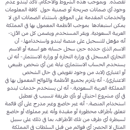
تقصدُه. وبموجب هذه الشروط والاحكام، تأكد ليندو عدم
وجود أي ضمانات صريحة أو ضمنية حول كافة المعلومات
والخدمات المقدمة على الموقع، باستثناء الضمانات التي لا
يمكن استبعادها بموجب الأنظمة المعمول بها في المملكة
العربية السعودية. ويقر المستخدم ويضمن كل من الآتي:-
أنه مؤهل للتسجيل على منصة ليندو واستخدامها.- أن
الاسم الذي حدده حين سجل حسابه هو اسمه أو الاسم
التجاري المسجل في وزارة التجارة أو وزارة الاستثمار.- أنه لن
يستخدم الحساب الاستثماري نيابة عن أي شخص طبيعي
أو اعتباري (لابد من وجود تفويض في حال الشخص
الاعتباري).- أنه يلتزم بجميع الأنظمة واللوائح المعمول بها في
المملكة العربية السعودية.- أنه لن يستخدم خدمات ليندو
في أي مشروع احتيالي أو بأي طريقة تتسبب في تعطيل
استخدام المنصة.- أنه غير خاضع وغير مدرج على أي قائمة
تتعلق بأطراف محظورة أو مقيدة وأنه غير مملوك أو خاضع
لسيطرة أي طرف من تلك الأطراف، بما في ذلك على سبيل
المثال لا الحصر: أي قوائم من قبل السلطات في المملكة