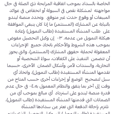
الخاصة بالسداد بموجب اتفاقية المرابحة ذي الصلة في حال
مواجهته لمشكلة نقص في السيولة أو انخفاض في عوائد
المبيعات أو وقوع حدث غير متوقع. وتحدد منصة ليندو
بالنيابة عن المشارك (المستثمر) ما إذا كان ينبغي الموافقة
على طلب المنشأة المستفيدة (طالب التمويل) بإعادة
هيكلة التمويل من عدمه. ٣- إن وكيل التحصيل مفوض
بموجب هذه الشروط والأحكام باتخاذ جميع الإجراءات
المعقولة لحماية حقوق المشارك (المستثمر)، والتي يجوز
أن تتضمن التنفيذ على الكفالات، سواءً الشخصية أو
التجارية، والسندات لأمر، وأشكال الضمان الأخرى، حسبما
تقدمها المنشأة المستفيدة (طالب التمويل)، واتخاذ أي
سبل لتصحيح الوضع أو إجراءات أخرى حسب المتاح من
وقت إلى آخر بما يتفق والنظام المعمول به.٤- في حال عدم
قدرة منصة ليندو على استرداد أي مبالغ بموجب أي من
الضمانات التي قدمتها المنشأة المستفيدة (طالب التمويل)،
نلتزم بإحالة الدفعة التي تعثر عن سدادها المنشأة