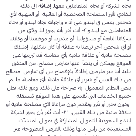
تجاه الشركة أو تجاه المتعاملين معها. إضافة الى ذلك،
لتفادي تأثير المصلحة الشخصية أو العائلية أو المهنية لأي
شخص يعمل في ليندو على أداء واجباته تجاه ليندو أو تجاه
المتعاملين مع ليندو.٢- أنت تُقر بأنه يجوز لنا، ولأي من
شركاتنا التابعة أو مسؤولينا أو مديرينا أو موظفينا أو وكلائنا
أو أي شخص آخر تربطنا به علاقة أياً كان شكلها، إمتلاك
مصلحة مادية أو علاقة مادية بأي معاملة قد تبرمها على
الموقع ويمكن أن ينشأ عنها تعارض مصالح. من المتفق
عليه أننا غير ملزمين إطلاقاً بالإفصاح عن أي تعارض مصالح
من ذلك القبيل أو بتبرير أي علاقة مادية بأي معاملة، ما لم
ينص النظام المعمول به صراحة على ذلك. ومع ذلك، تظل
جميع الخدمات التي نُقدمها على هذا الموقع مُستقلة
ودون تحيز أو تأثير وتقدم دون مراعاة لأي مصلحة مادية أو
علاقة مادية من ذلك القبيل. ٣- أنت تُقر بأن يحق لشركة
ليندو السعودية للتمويل المشاركة في تمويل المنشآت
المستفيدة من رأس مالها وذلك بالفرص المطروحة عبر