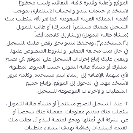
الموقع وأهلية وقدرة كافية للتعاقد، ولست محظورًا
لاستخدام خدمات ليندو والحساب الاستثماري بموجب
أنظمة المملكة العربية السعودية. كما تقر بأنه سيُطلَب منك
التسجيل بصفتك مستثمراً (مشارك) أو طالب للتمويل
(منشأة طالبة التمويل) (ويشار إلى كلاهما أيضاً
بـ”المستخدم“)، وتحتفظ ليندو بحق رفض طلبك للتسجيل
في حال تمت مخالفة المعايير والشروط المنصوص عليها.
ويتعين عليك إتباع إجراءات التسجيل على الموقع لكي تصبح
مشارك أو منشأة طالبة التمويل حسب الشروط المطلوبة
لأيٍ منهما، بالإضافة إلى إنشاء اسم مستخدم وكلمة مرور
لاستخدامهما في الدخول إلى الموقع، وإتباع جميع
المتطلبات والإجراءات الموضوعة للتسجيل.
٢- عند التسجيل لتصبح مستثمراً أو منشأة طالبة للتمويل،
سيُطلَب منك تقديم معلومات مفصلة عنك شخصياً أو
عن الشركة التي تُمثلها. ويحق لمنصة ليندو أن تطلب منك
تقديم مُستندات إضافية بهدف استيفاء متطلبات