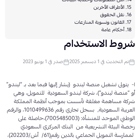
أمن المعلومات وحماية البيانات
الأطراف الأخرين
نقل الحقوق
القانون وتسوية المنازعات
أحكام عامة
شروط الاستخدام
تم التحديث في 1 ديسمبر 2025
صدر في 1 يونيو 2023
١- يتولى تشغيل منصة ليندو (يشار إليها فيما بعد بـ “ليندو”
أو “منصة ليندو”)، شركة ليندو السعودية للتمويل، وهي
شركة مساهمة مغلقة تأسست بموجب أنظمة المملكة
العربية السعودية, بسجل تجاري رقم 1010499636، والرقم
الوطني الموحد للمنشأة: (7005485003)،حاصلة على
رخصة البيئة التشريعية من البنك المركزي السعودي
لممارسة التمويل الجماعي بالدين رقم(61/ أش/202203)،