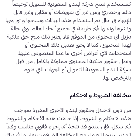
كمستخدم تمنح شركة ليندو السعودية للتمويل ترخيصاً
دائم وحصريّ ومن غير أي تعويضات أو مقابل وغير قابل
للإنهاء في حال تم استخدام هذه البيانات ونسخها و توزيعها
ونشرها ونقلها بأي طريقة في جميع أنحاء العالم. وفي حالة
تنزيل أي محتوى من الموقع فلا يعتبر ذلك منح حق ملكية
لهذا المحتوى، كما لا يحق تعديل ذلك المحتوى أو
استخدامه لأي أغراض أخرى ما عدا المنصوص عليها.
وتظل حقوق ملكية المحتوى مملوكة بالكامل من قبل
شركة ليندو السعودية للتمويل أو الجهات التي تقوم
بالترخيص لها.
مخالفة الشروط والاحكام
من دون الاخلال بحقوق ليندو الأخرى المقررة بموجب
هذه الاحكام و الشروط، إذا خالفت هذه الأحكام والشروط
بأي شكل، فإن ليندو قد تتخذ أي إجراء قانوني مناسب وفقاً
لتقدير ليندو للتعامل مع المخالفة التي قمت بها، بما في ذلك