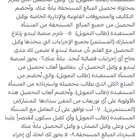
المستفيدة (طالب التمويل) إلى وكيل التحصيل الذي يلتزم
بمحاولة تحصيل المبالغ المستحقة نيابةً عنك. وتُخصَم
التكاليف والمصروفات القانونية والإدارية الخاصة بوكيل
التحصيل من جميع المبالغ المستحقة من المنشأة
المستفيدة (طالب التمويل). ٥- تلتزم منصة ليندو بإبلاغ
المشارك (المستثمر) بجميع الإجراءات التي يتخذها وكيل
التحصيل مع العلم بأن منصة ليندو لا تضمن لك مدى
نجاح أي إجراءات قضائية تُتخذ نيابةً عنك.٦- يجوز لمنصة
ليندو و وكيل التحصيل أن يتقاضوا أتعاب تحصيل من
المنشأة المستفيدة (طالب التمويل)، والتي تُخصَم من
المبلغ الكلي الذي يطالب بتحصيله واسترداده من المنشأة
المستفيدة (طالب التمويل)، وتُخصَم أتعاب التحصيل هذه
بالأولوية على أي توزيعات من المقرر سدادها للمشاركين
(المستثمرين). ٧- أنت توافق على أن التعامل مع المنشأة
المستفيدة (طالب التمويل) وأي كفيل سيكون مُقتصراً علينا
نحن وعلى وكيل الضمان و وكيل التحصيل نيابةً عنك
لاسترداد المبالغ المستحقة.٨- لا يجوز لك اتخاذ أي إجراء