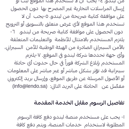
من ليندو. ٤- يجب أن لا تستخدم هذا الموقع لبث أو
إرسال المراسلات التجارية غير المصرح بها دون الحصول
على موافقة كتابية صريحة من ليندو. ٥-يجب أن لا
تستخدم هذا الموقع لأي غرض متعلق بالتسويق أو الترويج
دون الحصول على موافقة كتابية صريحة من ليندو. ٦-
يلتزم المستخدم بالامتثال للأنظمة والتعليمات المتعلقة
بالأمن السيبراني الصادرة من الهيئة الوطنية للأمن السيبراني،
وأي جهة تحددها شركة ليندو في الموقع. ٧-يلتزم
المستخدم بإبلاغ الشركة فوراً في حال حدوث أي حادثة
سيبرانية قد تؤثر بشكل مباشر أو غير مباشر على المعلومات
أو الأصول المرسلة عن طريق الموقع، وإرسال بريد إلكتروني
مفصّل عن الحادثة على البريد التالي: (info@lendo.sa)
تفاصيل الرسوم مقابل الخدمة المقدمة
١- يجب على مستخدم منصة ليندو دفع كافة الرسوم
المطلوبة لاستخدام خدمات المنصة، ويتم دفع كافة