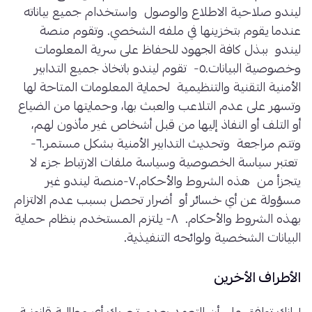
ليندو صلاحية الاطلاع والوصول واستخدام جميع بياناته
عندما يقوم بتخزينها في ملفه الشخصي. وتقوم منصة
ليندو ببذل كافة الجهود للحفاظ على سرية المعلومات
وخصوصية البيانات.٥- تقوم ليندو باتخاذ جميع التدابير
الأمنية التقنية والتنظيمية لحماية المعلومات المتاحة لها
وتسهر على عدم التلاعب والعبث بها، وحمايتها من الضياع
أو التلف أو النفاذ إليها من قبل أشخاص غير مأذون لهم،
وتتم مراجعة وتحديث التدابير الأمنية بشكل مستمر.٦-
تعتبر سياسة الخصوصية وسياسة ملفات الارتباط جزء لا
يتجزأ من هذه الشروط والأحكام.٧-منصة ليندو غير
مسؤولة عن أي خسائر أو أضرار تحصل بسبب عدم الالتزام
بهذه الشروط والأحكام. ٨- يلتزم المستخدم بنظام حماية
البيانات الشخصية ولوائحه التنفيذية.
الأطراف الأخرين