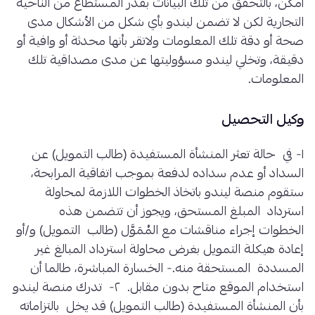
أمكن، بالتحقق من تلك البيانات بقدر المستطاع من الناحية
التجارية لكن لا تضمن ليندو بأي شكل من الأشكال مدى
صحة أو دقة تلك المعلومات ولاتقر بأنها محدثة أو وافية أو
دقيقة، وتخلي ليندو مسؤوليتها عن مدى مصداقية تلك
المعلومات.
وكيل التحصيل
١- في حالة تعثر المنشأة المستفيدة (طالب التمويل) عن
السداد أو عدم سداده لدفعة بموجب اتفاقية المرابحة،
ستقوم منصة ليندو باتخاذ الخطوات اللازمة لمحاولة
استرداد المبلغ المستحق، ويجوز أن تتضمن هذه
الخطوات إجراء مناقشات مع المُمَوَّل (طالب التمويل) و/أو
إعادة هيكلة التمويل بغرض محاولة استرداد المبالغ غير
المسددة المستحقة منه.- الخسارة المباشرة، طالما أن
استخدام الموقع متاح بدون مقابل. ٢- تدرك منصة ليندو
بأن المنشأة المستفيدة (طالب التمويل) قد يخل بالتزاماته