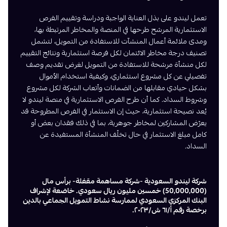
تعمل ليندو على بذل العناية الواجبة ودراسة وتقييم الفرص
الاستثمارية المرشح طرحها في المنصة والمخاطر المرتبطة بها،
ومدى ملائمة أعمال المنشآت للاستفادة من التمويل، لتشمل
تصنيف درجة مخاطر الائتمان لكل فرصة استثمارية ونتائج التقييم
لكل منشأة مرشحة للاستفادة من التمويل لغرض تقديم وصف
تفصيلي عن كل مشروع استثماري، وكيفية استخدام الأموال
بشكل حيادي مقابلها من الضمانات وأتعاب الشركة لكل مشروع
وشروط السداد. كما أن طرح الفرص الاستثمارية في منصة ليندو لا
يُعد نصيحة استثمارية، حيث إن الاستثمار في الفرص المطروحة قد
يعرّض المشاركين لمخاطر جوهرية، بما في ذلك فقدان بعض أو
كامل مبلغ الاستثمار في حال تخلّف المنشأة المستفيدة عن
السداد.
شركة ليندو السعودية -شركة مساهمة مقفلة- برأس مال
(50,000,000) خمسين مليون ريال سعودي. خاضعة لإشراف
البنك المركزي السعودي لممارسة نشاط التمويل الجماعي بالدين
برخصة رقم أ/٦١ ش/٢٠٢٣.