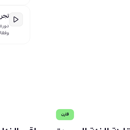
تجرب
دورة
وفعّال
قارن