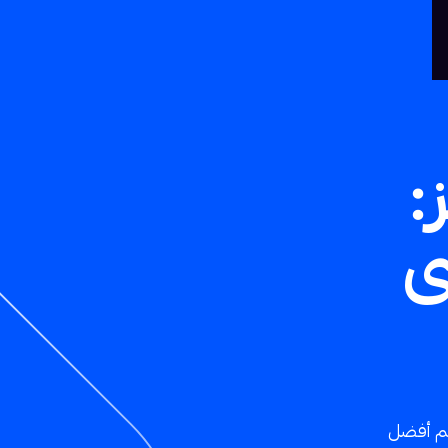
:
ى
ّم أفضل