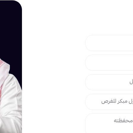
ل
ل مبكر للفرص
ي محفظته