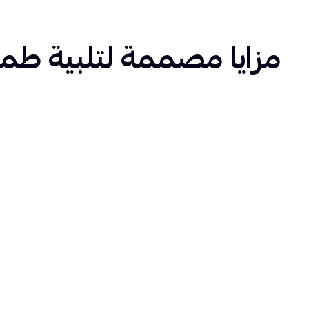
مزايا مصممة لتلبية ط