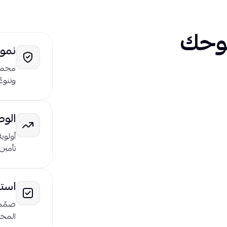
موحك
نمو 
مجموع
وتنوع
الوص
أولوي
تأمين
استر
صمّم 
المخا