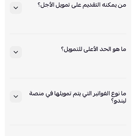
من يمكنه التقديم على تمويل الأجل؟
يمكن للمنشآت المسجلة في المملكة العربية السعودية
التقديم، بشرط استيفاء متطلبات الأهلية والتقييم الائتماني
لدى ليندو.
ما هو الحد الأعلى للتمويل؟
يمكن للمنشآت المؤهلة الحصول على تمويل يصل إلى 3
ملايين ريال سعودي.
ما نوع الفواتير التي يتم تمويلها في منصة
ليندو؟
نحن نقوم بتمويل فواتير الشركات (المبيعات الآجلة) و لا نقوم
بتمويل فواتير المشتريات.