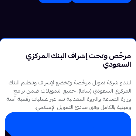
مرخّص وتحت إشراف البنك المركزي
السعودي
شركة ليندو السعودية مرخصة وخاضعة لرقابة وإشراف البنك المركزي السعودي
لممارسة نشاط التمويل الجماعي بالدين وفق أحكام الشريعة الإسلامية
ليندو شركة تمويل مرخّصة وتخضع لإشراف وتنظيم البنك
المركزي السعودي (ساما). جميع التمويلات ضمن برامج
وزارة الصناعة والثروة المعدنية تتم عبر عمليات رقمية آمنة
ومبنية بالكامل وفق مبادئ التمويل الإسلامي.