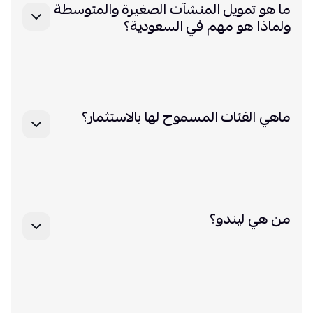
ما هو تمويل المنشآت الصغيرة والمتوسطة
ولماذا هو مهم في السعودية؟
يوفّر هذا النوع من التمويل قدرة الشركات على دعم عملياتها
وتحقيق النمو. ويلعب دوراً مهماً في تحقيق مستهدفات رؤية
السعودية 2030 عبر دعم التنويع الاقتصادي وخلق الوظائف.
ماهي الفئات المسموح لها بالاستثمار؟
مواطن أو مواطنة أو مقيم أو مقيمة في السعودية من تجاوز
سن 18 عام ويملك هوية وطنية أو إقامة، ولديه حساب بنكي
في أحد البنوك المحلية.
من هي ليندو؟
ليندو هي شركة تقنية مالية سعودية. تعمل في مجال التمويل
الجماعي بالدين متوافقة مع أحكام الشريعة الإسلامية؛
بهدف مساعدة الشركات الطالبة للتمويل في الحصول على