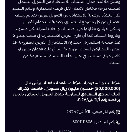
ومدى ملائمة أعمال المنشآت للاستفادة من التمويل، لتشمل
تصنيف درجة مخاطر الائتمان لكل فرصة استثمارية ونتائج التقييم
لكل منشأة مرشحة للاستفادة من التمويل لغرض تقديم وصف
تفصيلي عن كل مشروع استثماري، وكيفية استخدام الأموال
بشكل حيادي مقابلها من الضمانات وأتعاب الشركة لكل مشروع
وشروط السداد. كما أن طرح الفرص الاستثمارية في منصة ليندو لا
يُعد نصيحة استثمارية، حيث إن الاستثمار في الفرص المطروحة قد
يعرّض المشاركين لمخاطر جوهرية، بما في ذلك فقدان بعض أو
كامل مبلغ الاستثمار في حال تخلّف المنشأة المستفيدة عن
السداد.
شركة ليندو السعودية -شركة مساهمة مقفلة- برأس مال
(50,000,000) خمسين مليون ريال سعودي. خاضعة لإشراف
البنك المركزي السعودي لممارسة نشاط التمويل الجماعي بالدين
برخصة رقم أ/٦١ ش/٢٠٢٣.
رقم الترخيص: ٦١/أ ش/٢٠٢٢٠٣
رقم التواصل: 8001111806