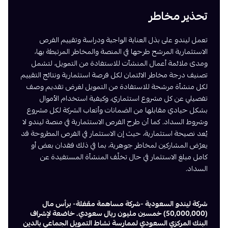
تحذير مخاطر
تعمل ليندو على بذل العناية الواجبة ودراسة وتقييم الفرص
الاستثمارية المرشح طرحها في المنصة والمخاطر المرتبطة بها،
ومدى ملائمة أعمال المنشآت للاستفادة من التمويل، لتشمل
تصنيف درجة مخاطر الائتمان لكل فرصة استثمارية ونتائج التقييم
لكل منشأة مرشحة للاستفادة من التمويل لغرض تقديم وصف
تفصيلي عن كل مشروع استثماري، وكيفية استخدام الأموال
بشكل حيادي مقابلها من الضمانات وأتعاب الشركة لكل مشروع
وشروط السداد. كما أن طرح الفرص الاستثمارية في منصة ليندو لا
يُعد نصيحة استثمارية، حيث إن الاستثمار في الفرص المطروحة قد
يعرّض المشاركين لمخاطر جوهرية، بما في ذلك فقدان بعض أو
كامل مبلغ الاستثمار في حال تخلّف المنشأة المستفيدة عن
السداد.
شركة ليندو السعودية -شركة مساهمة مقفلة- برأس مال
(50,000,000) خمسين مليون ريال سعودي. خاضعة لإشراف
البنك المركزي السعودي لممارسة نشاط التمويل الجماعي بالدين